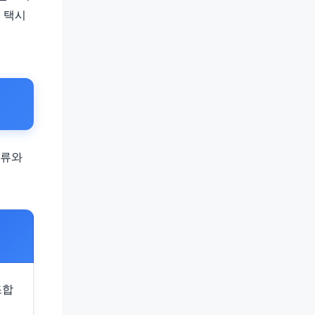
 택시
서류와
조합