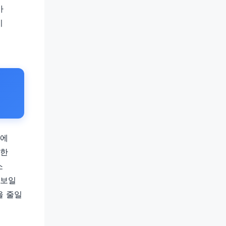
가
이
후에
속한
소
 보일
을 줄일