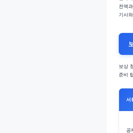
전액과
기사와
보상 
준비 
서
공