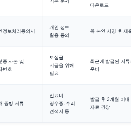
기본 문서
다운로드
개인 정보
인정보처리동의서
꼭 본인 서명 후 제
활용 동의
보상금
분증 사본 및
최근에 발급된 서류
지급을 위해
좌번호
준비
필요
진료비
발급 후 3개월 이내
해 증빙 서류
영수증, 수리
자료 권장
견적서 등