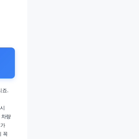
리죠.
택시
 차량
고가
게 꼭