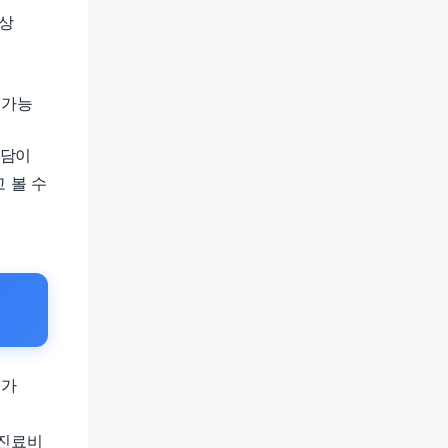
보상
 가능
부담이
 볼 수
도가
 진료비