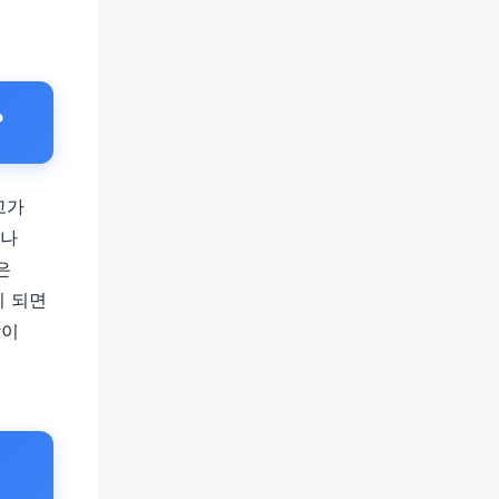
?
고가
 나
은
이 되면
감이