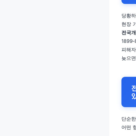
당황하
현장 
전국개
189
피해자
늦으면
단순한
어떤 