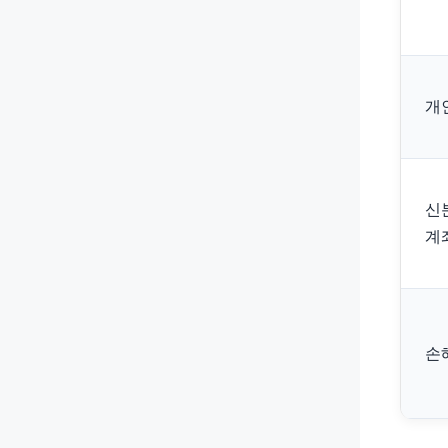
개
신
계
손