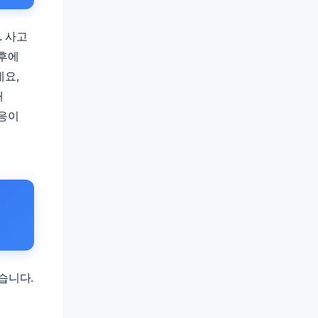
. 사고
이후에
데요,
때
대응이
습니다.