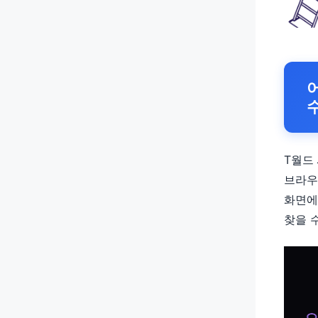
T월드
브라우저
화면에
찾을 