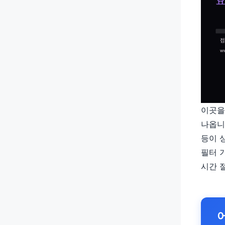
이곳을
나옵니
등이 
필터 
시간 