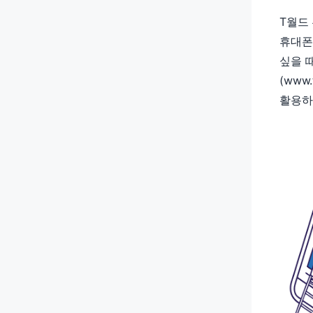
T월드
휴대폰
싶을 
(www
활용하