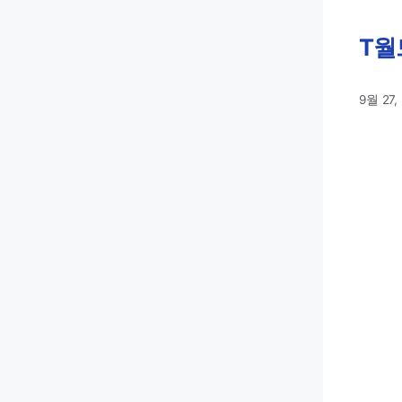
T월
9월 27,