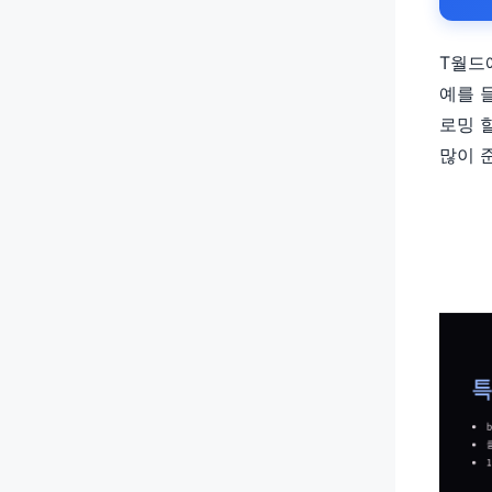
T월드
예를 들
로밍 
많이 