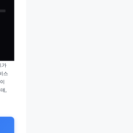
트가
서비스
 이
데,