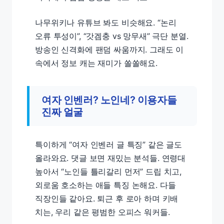
나무위키나 유튜브 봐도 비슷해요. “논리
오류 투성이”, “갓겜충 vs 망무새” 극단 분열.
방송인 신격화에 팬덤 싸움까지. 그래도 이
속에서 정보 캐는 재미가 쏠쏠해요.
여자 인벤러? 노인네? 이용자들
진짜 얼굴
특이하게 “여자 인벤러 글 특징” 같은 글도
올라와요. 댓글 보면 재밌는 분석들. 연령대
높아서 “노인들 틀리갈리 먼저” 드립 치고,
외로움 호소하는 애들 특징 논해요. 다들
직장인들 같아요. 퇴근 후 로아 하며 키배
치는, 우리 같은 평범한 오피스 워커들.