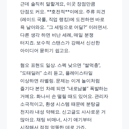
근데 솔직히 말할게요, 이곳 장점만큼
단점도 커요. **호전적**이에요. 주류 의견
(레이드 국룰, 직업 랭킹)에 도전하면 바로
욕 날아와요. “그 세팅으로 어딜?” 이러면서.
다른 생각 하면 비난 세례, 매일 분쟁
터지죠. 보수적 스탠스가 강해서 신선한
아이디어 묻히기 쉽고요.
혐오 표현도 일상. 스펙 낮으면 “쌀먹충”,
“도태딜러” 소리 듣고, 플레이스타일
이상하면 라벨링. 문제는 이게 놀이처럼
즐기다 본인 차례 되면 “내로남불” 폭발하는
거예요. 화나서 손 떨릴 때도 있어요. 관리자
소극적이고, 환생 시스템 때문에 분탕글
천지라 내성 약해요. 신고글도 사사로운 거
많아요. 채팅 비매너, 사기 얘기부터
시작해서 점점 엉뚱한 데로 가죠.