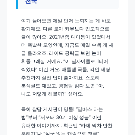
천국
여기 들어오면 제일 먼저 느껴지는 게 바로
활기예요. 다른 로아 커뮤보다 압도적으로
글이 많아요. 2021년쯤 대이동이 있었대서
더 폭발한 모양인데, 지금도 매일 수백 개 새
글 올라오죠. 레이드 공략글 보면 눈이
휘둥그레질 거예요. “이 딜사이클로 1티어
찍었다” 이런 거요. 배틀템 국룰, 각인 세팅
추천까지 실전 팁이 쏟아져요. 스토리
분석글도 재밌고, 경험담 읽다 보면 “아,
나도 저렇게 해볼까?” 싶어요.
특히 잡담 게시판이 명물! “딜버스 타는
법”부터 “서포터 30기 이상 성불” 이런
유쾌한 이야기까지. 최근엔 “카제 막차 만찬
뿌리기”나 “심군 없는 캐릭으로 첫클”