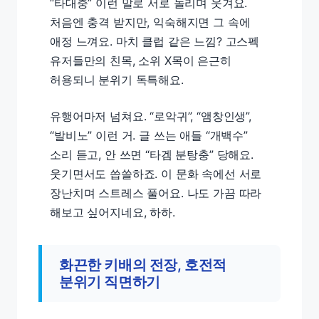
“타대충” 이런 말로 서로 놀리며 웃겨요.
처음엔 충격 받지만, 익숙해지면 그 속에
애정 느껴요. 마치 클럽 같은 느낌? 고스펙
유저들만의 친목, 소위 X목이 은근히
허용되니 분위기 독특해요.
유행어마저 넘쳐요. “로악귀”, “앰창인생”,
“발비노” 이런 거. 글 쓰는 애들 “개백수”
소리 듣고, 안 쓰면 “타겜 분탕충” 당해요.
웃기면서도 씁쓸하죠. 이 문화 속에선 서로
장난치며 스트레스 풀어요. 나도 가끔 따라
해보고 싶어지네요, 하하.
화끈한 키배의 전장, 호전적
분위기 직면하기