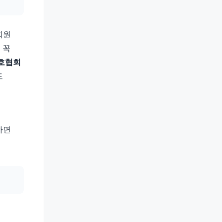
회원
 꼭
호협회
도
하면