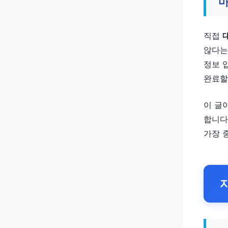
마
직접
않다는
정보 
완료할
이 글
합니다
가장 