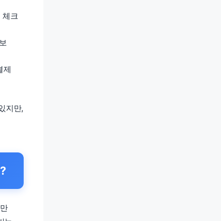
 체크
택
정보
결제
신
있지만,
?
회만