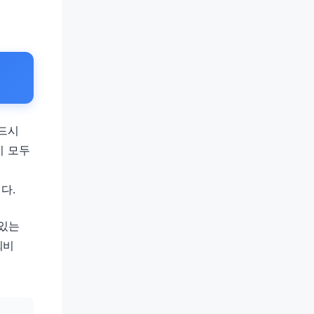
반드시
이 모두
다.
 있는
회비