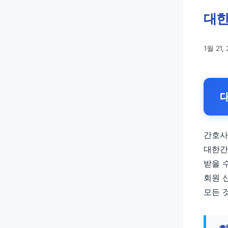
대한
1월 21,
간호사
대한간
받을 
회원 
모든 