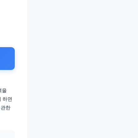
택을
게 하면
 관한