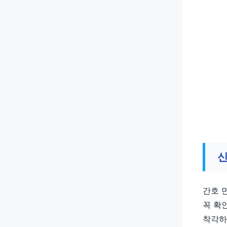
신
간호 
꼭 확
착각하