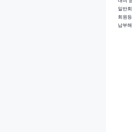
내며 
일반회
회원등
납부해