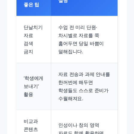
설명
좋은 팁
단날치기
수업 전 미리 단원·
자료
차시별로 자료를 쭉
검색
훑어두면 당일 바쁨이
금지
덜해집니다.
자료 전송과 과제 안내를
‘학생에게
한꺼번에 해두면
보내기’
학생들도 스스로 준비가
활용
수월해져요.
비교과
인성이나 창의 영역
콘텐츠
자료도 함께 활용하면