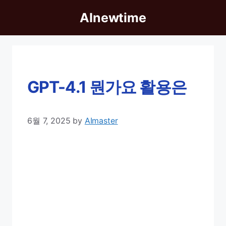
Skip
AInewtime
to
content
GPT-4.1 뭔가요 활용은
6월 7, 2025
by
AImaster