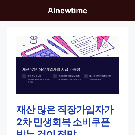
Skip
AInewtime
to
content
재산 많은 직장가입자가
2차 민생회복 소비쿠폰
받는 것이 정말