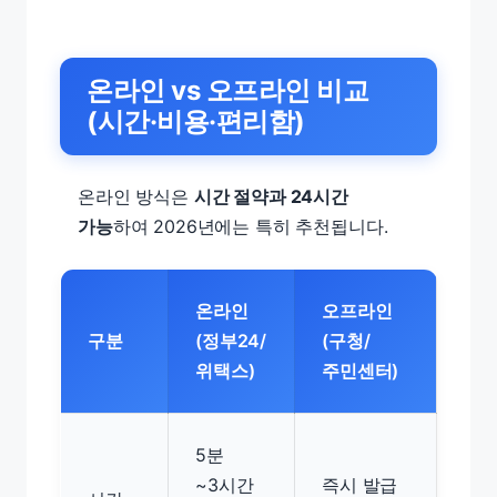
온라인 vs 오프라인 비교
(시간·비용·편리함)
온라인 방식은
시간 절약과 24시간
가능
하여 2026년에는 특히 추천됩니다.
온라인
오프라인
구분
(정부24/
(구청/
위택스)
주민센터)
5분
~3시간
즉시 발급