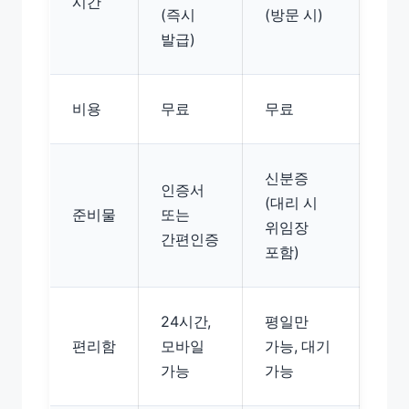
시간
(즉시
(방문 시)
발급)
비용
무료
무료
신분증
인증서
(대리 시
준비물
또는
위임장
간편인증
포함)
24시간,
평일만
편리함
모바일
가능, 대기
가능
가능