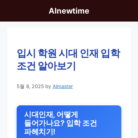
Skip
AInewtime
to
content
입시 학원 시대 인재 입학
조건 알아보기
5월 8, 2025
by
AImaster
시대인재, 어떻게
들어가나요? 입학 조건
파헤치기!