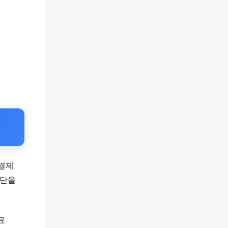
 결제
수단을
료