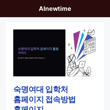
Skip
AInewtime
to
content
숙명여대 입학처
홈페이지 접속방법
홈페이지