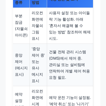
종류
방법
리모컨
사용자 설정 또는 아이들
부분
화면에
락 기능 활성화. 아래
잠금
자물쇠
‘혼자서 해결해 볼 수
(자물쇠
그림
있는 방법’ 참조하여 해제
아이콘)
표시
시도.
‘중앙
건물 전체 관리 시스템
중앙
제어 중’
(DMS)에서 제어 중.
제어
또는
관리실 또는 설비팀에
(메시지
유사
연락하여 개별 제어 허용
표시)
메시지
요청 필요.
표시
리모컨
예약
화면에
예약 운전 기능이 설정됨.
설정
시계
‘예약 취소’ 또는 ‘나가기’