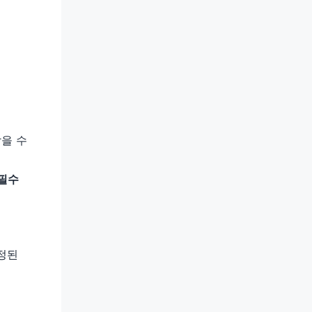
을 수
필수
정된