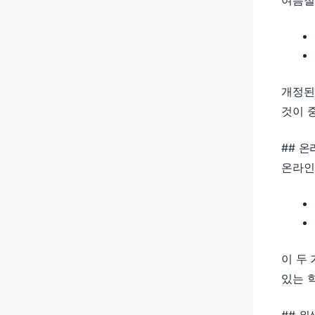
여름철
개정된
것이 
## 
온라인
이 두
있는 