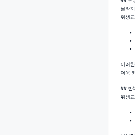
## 
달라지
위생교
이러한
더욱 
## 
위생