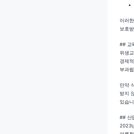
이러한
보호받
## 
위생교
경제적
부과됩
만약 
받지 
있습니
## 
202