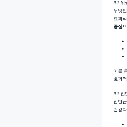
## 
무엇인
효과적
중심
으
이를 
효과적
## 
집단급
건강과