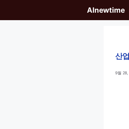
Skip
AInewtime
to
content
산업
9월 28,