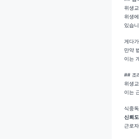
위생교
위생에
있습니
게다가
만약 
이는 
## 
위생교
이는 
식중독
신뢰도
근로자