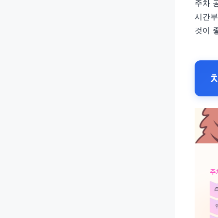
주차 
시간부
것이 