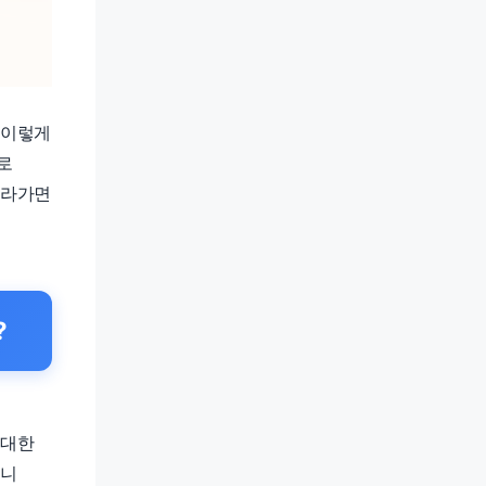
 이렇게
로
따라가면
?
 대한
으니