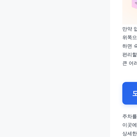
만약 
위쪽으
하면 
편리할
큰 어
주차를
이곳에
상세한