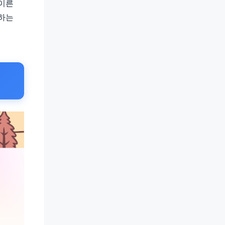
 이른
차하는