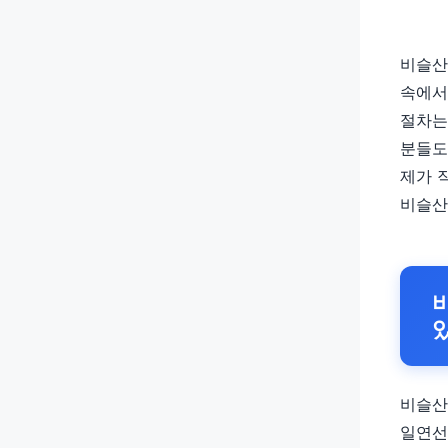
비슬산
속에서
절차는
분들도
제가 
비슬산
비슬산
일연선