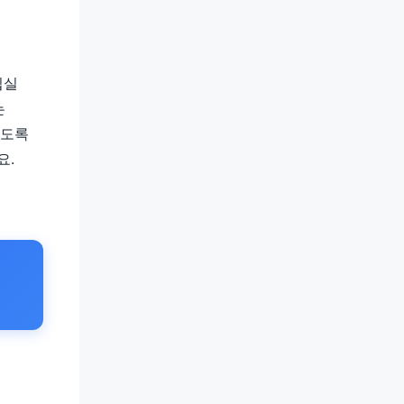
연
입실
는
있도록
요.