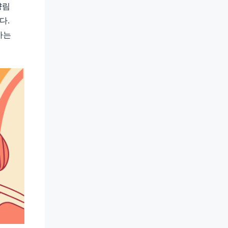
양림
다.
하는