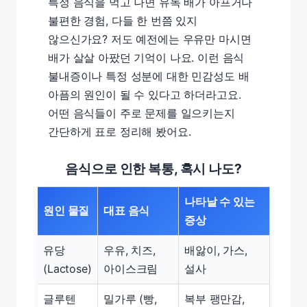
특정 음식을 먹고 나면 유독 배가 아프거나
불편한 경험, 다들 한 번쯤 있지
않으신가요? 저도 예전에는 우유만 마시면
배가 살살 아팠던 기억이 나요. 이런 음식
불내증이나 특정 성분에 대한 민감성도 배
아픔의 원인이 될 수 있다고 하더라고요.
어떤 음식들이 주로 문제를 일으키는지
간단하게 표로 정리해 봤어요.
음식으로 인한 복통, 혹시 나도?
나타날 수 있는
원인 물질
대표 음식
증상
유당
우유, 치즈,
배앓이, 가스,
(Lactose)
아이스크림
설사
글루텐
밀가루 (빵,
복부 팽만감,