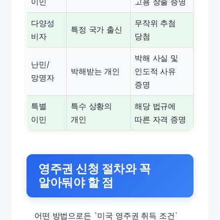
이민
고용 창출 증명
다양성
무작위 추첨
특정 국가 출신
비자
당첨
박해 사실 및
난민/
박해받는 개인
인도적 사유
망명자
증명
특별
특수 상황의
해당 법규에
이민
개인
따른 자격 증명
영주권 신청 절차와 꼭
알아둬야 할 점
어떤 방법으로든 `미국 영주권 취득 조건`