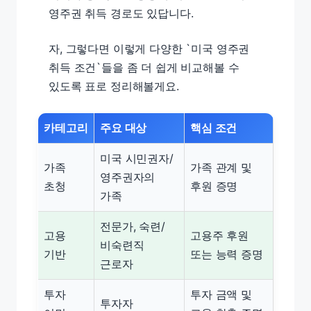
영주권 취득 경로도 있답니다.
자, 그렇다면 이렇게 다양한 `미국 영주권
취득 조건`들을 좀 더 쉽게 비교해볼 수
있도록 표로 정리해볼게요.
카테고리
주요 대상
핵심 조건
미국 시민권자/
가족
가족 관계 및
영주권자의
초청
후원 증명
가족
전문가, 숙련/
고용
고용주 후원
비숙련직
기반
또는 능력 증명
근로자
투자
투자 금액 및
투자자