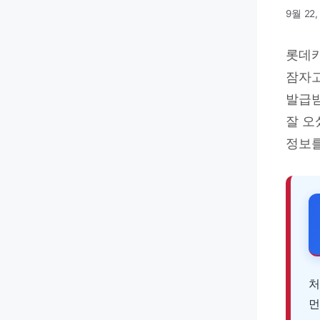
9월 22,
롯데카
잠자고
발급받
잘 오
정보를
처
먼