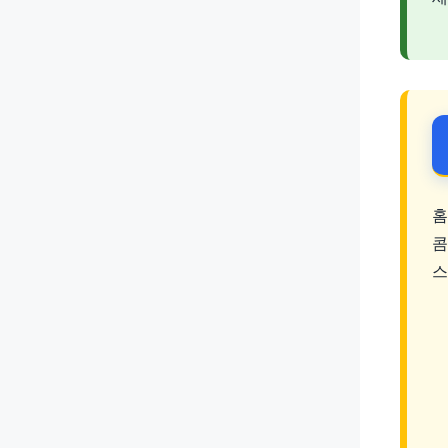
홈
콤
스