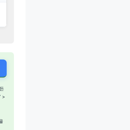
모든
 >
을