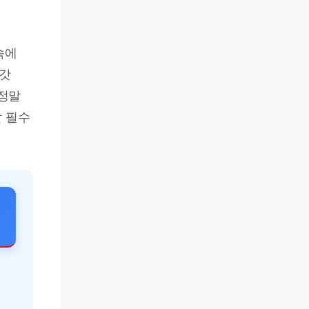
속에
 갓
 정말
할 필수
만