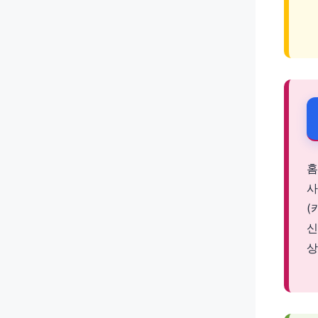
홈
사
(
신
상