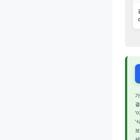
가
결
‘
‘
보
세