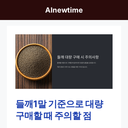
Skip
AInewtime
to
content
들깨1말 기준으로 대량
구매할 때 주의할 점