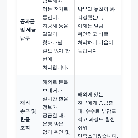
납부해야
하는 전기료,
납부일 놓칠까 봐
통신비,
걱정했는데,
공과금
지방세 등을
이제는 알림
및 세금
일일이
확인하고 바로
납부
찾아다닐
처리하니 마음이
필요 없이 한
놓입니다.
번에
처리합니다.
해외로 돈을
보내거나
해외에 있는
실시간 환율
해외
친구에게 송금할
정보가
송금 및
때, 수수료 부담도
궁금할 때,
환율
적고 과정도 훨씬
은행 방문
조회
쉬워
없이 확인 및
만족스러웠습니다.