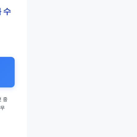
 수
것 중
너무