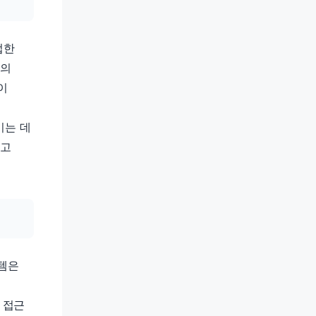
접한
설의
이
이는 데
지고
스템은
 접근