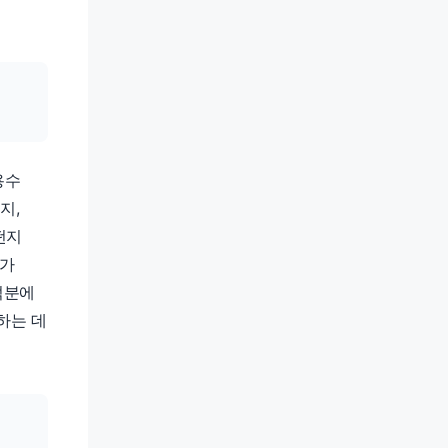
용수
지,
떤지
위가
덕분에
하는 데