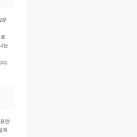
같은
으로
타나는
니다.
 표만
쉽게