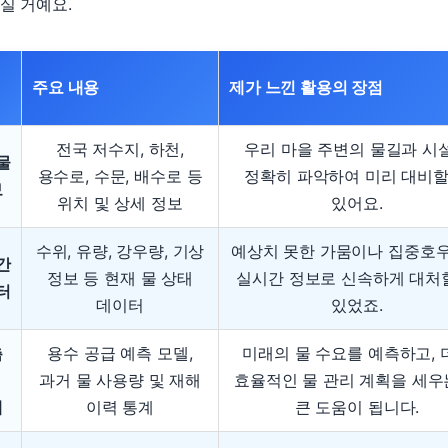
실 거예요.
주요 내용
제가 느낀 활용의 장점
전국 저수지, 하천,
우리 마을 주변의 물길과 시
물
용수로, 수문, 배수로 등
정확히 파악하여 미리 대비할
보
위치 및 상세 정보
있어요.
수위, 유량, 강우량, 기상
예상치 못한 가뭄이나 집중호
간
정보 등 현재 물 상태
실시간 정보로 신속하게 대처
터
데이터
있었죠.
측
용수 공급 예측 모델,
미래의 물 수요를 예측하고, 
과거 물 사용량 및 재해
효율적인 물 관리 계획을 세우
계
이력 통계
큰 도움이 됩니다.