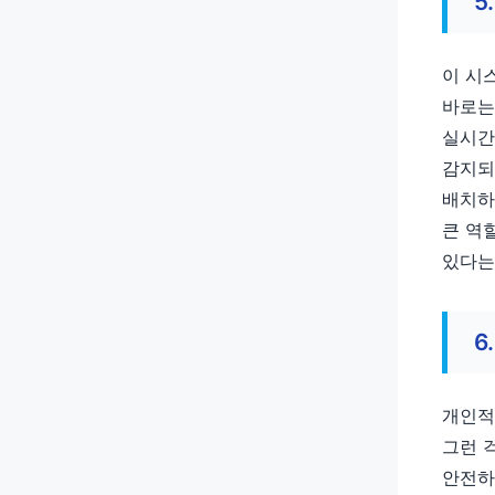
5
이 시
바로는
실시간
감지되
배치하
큰 역
있다는
6
개인적
그런 
안전하