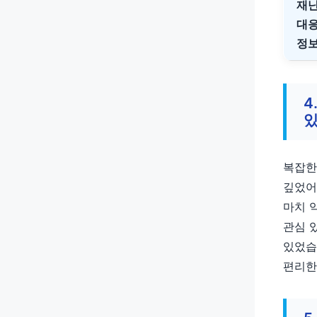
재
대
정
4
있
복잡한
깊었어
마치 
관심 
있었습
편리한