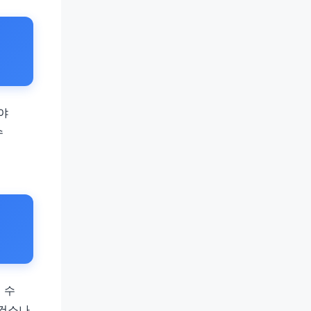
야
수
 수
보건소나