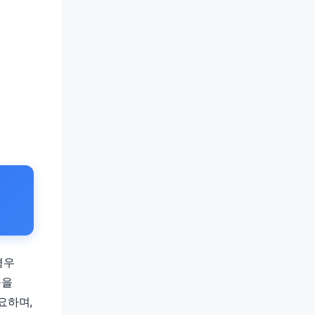
경우
육을
요하며,