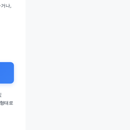
거나,
및
 형태로