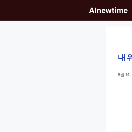
Skip
AInewtime
to
content
내 
8월 14,