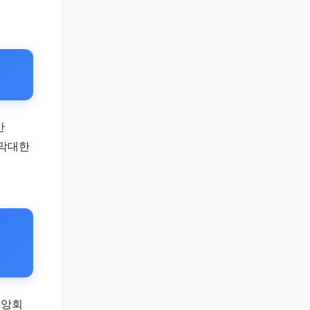
간
 막대한
중앙회