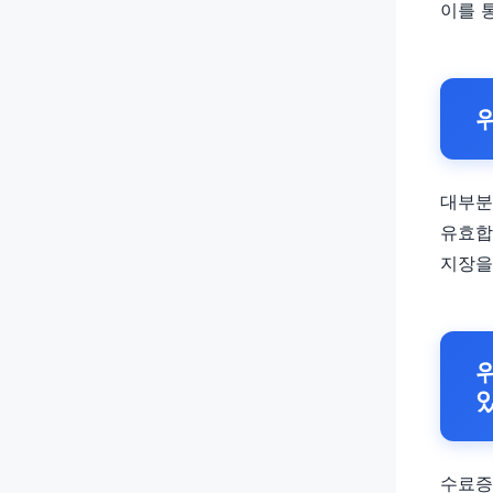
이를 
대부분
유효합
지장을
수료증