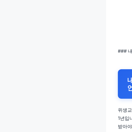
###
위생교
1년입
받아야