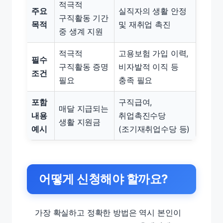
적극적
주요
실직자의 생활 안정
구직활동 기간
목적
및 재취업 촉진
중 생계 지원
적극적
고용보험 가입 이력,
필수
구직활동 증명
비자발적 이직 등
조건
필요
충족 필요
포함
구직급여,
매달 지급되는
내용
취업촉진수당
생활 지원금
예시
(조기재취업수당 등)
어떻게 신청해야 할까요?
가장 확실하고 정확한 방법은 역시 본인이