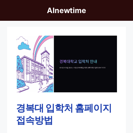
Skip
AInewtime
to
content
경복대 입학처 홈페이지
접속방법