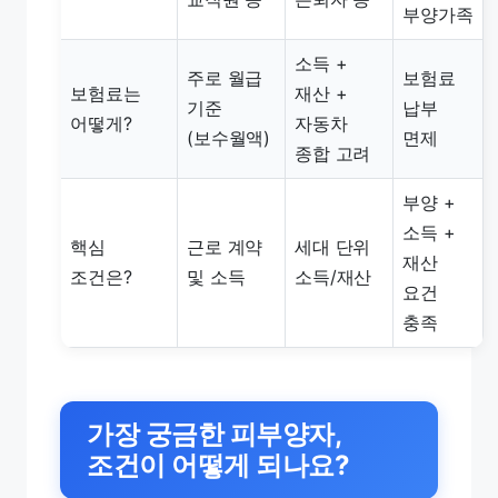
부양가족
소득 +
주로 월급
보험료
보험료는
재산 +
기준
납부
어떻게?
자동차
(보수월액)
면제
종합 고려
부양 +
소득 +
핵심
근로 계약
세대 단위
재산
조건은?
및 소득
소득/재산
요건
충족
가장 궁금한 피부양자,
조건이 어떻게 되나요?