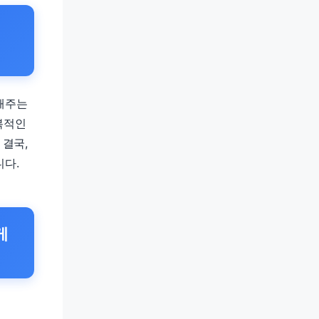
해주는
복적인
 결국,
니다.
게