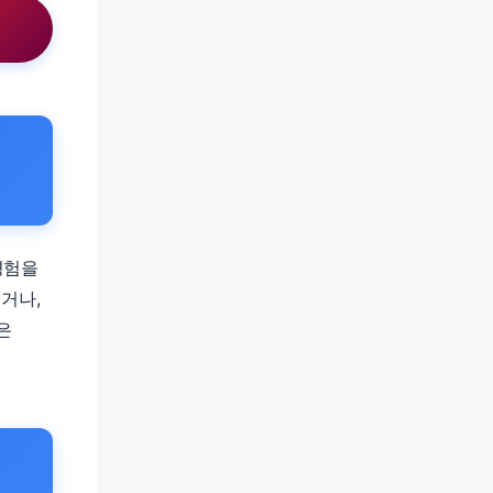
경험을
거나,
은