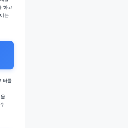
을 하고
 이는
데이터를
품을
 수